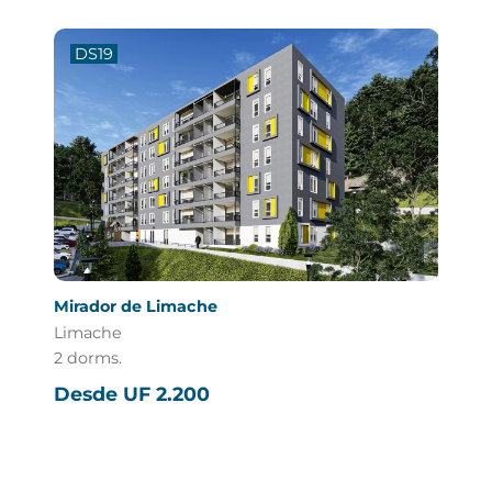
DS19
DS1
Mirador de Limache
Plaza
Limache
Maipú
2 dorms.
2 y 3 
Desde UF 2.200
Desd