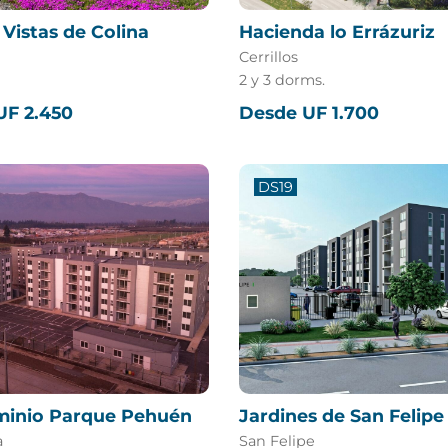
Vistas de Colina
Hacienda lo Errázuriz
Cerrillos
2 y 3 dorms.
UF 2.450
Desde UF 1.700
DS19
inio Parque Pehuén
Jardines de San Felipe
a
San Felipe