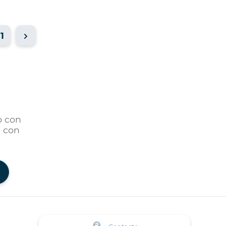
11
o con
s con