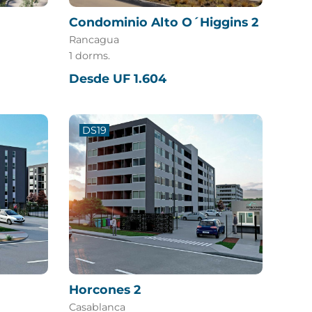
Condominio Alto O´Higgins 2
Rancagua
1 dorms.
Desde UF 1.604
DS19
Horcones 2
Casablanca