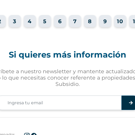
2
3
4
5
6
7
8
9
10
Si quieres más información
ríbete a nuestro newsletter y mantente actualizad
 lo que necesitas conocer referente a propiedade
Subsidio.
servados.