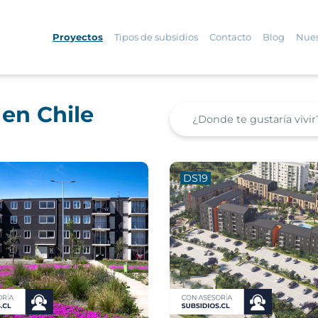
Proyectos
Tipos de subsidios
Contacto
Blog
Nues
 en Chile
DS19