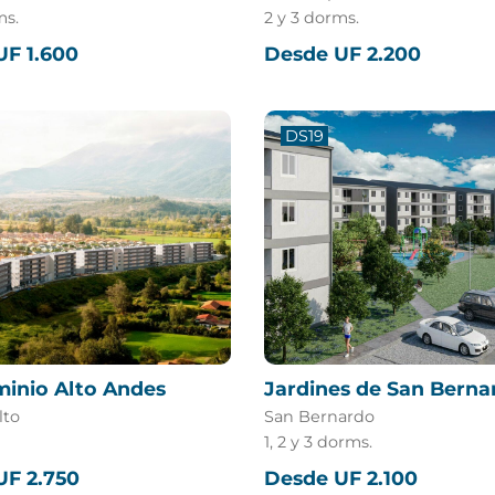
ms.
2 y 3 dorms.
UF 1.600
Desde UF 2.200
DS19
inio Alto Andes
Jardines de San Berna
lto
San Bernardo
1, 2 y 3 dorms.
UF 2.750
Desde UF 2.100