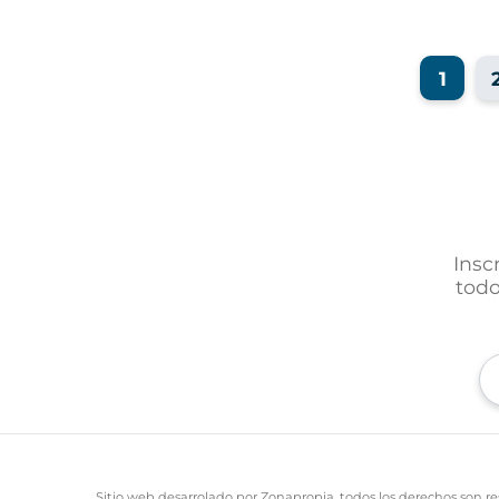
1
Insc
todo
Sitio web desarrolado por Zonapropia, todos los derechos son re