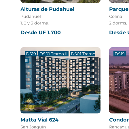
Alturas de Pudahuel
Parque 
Pudahuel
Colina
1, 2 y 3 dorms.
2 dorms.
Desde UF 1.700
Desde 
DS19
DS01 Tramo II
DS01 Tramo
DS19
III
Matta Vial 624
Condom
San Joaquín
Rancagu