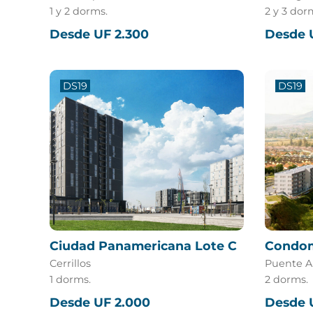
1 y 2 dorms.
2 y 3 dor
Desde UF 2.300
Desde 
DS19
DS19
Ciudad Panamericana Lote C
Condom
Cerrillos
Puente A
1 dorms.
2 dorms.
Desde UF 2.000
Desde 