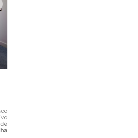
xt
nco
ivo
 de
cha