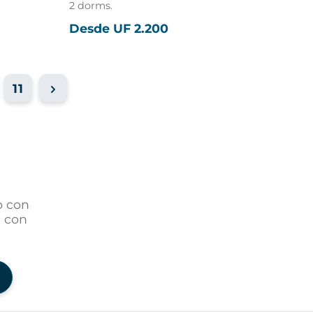
2 dorms.
Desde UF 2.200
11
o con
s con