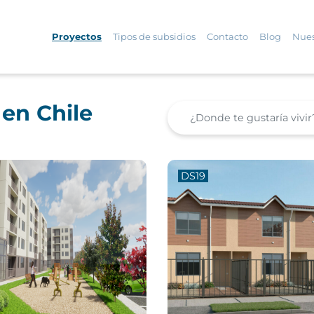
Proyectos
Tipos de subsidios
Contacto
Blog
Nues
 en Chile
DS19