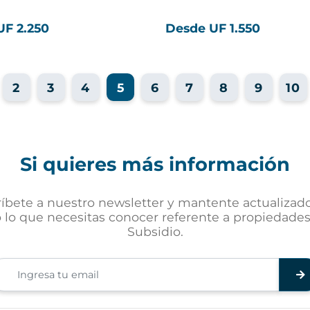
UF 2.250
Desde UF 1.550
2
3
4
5
6
7
8
9
10
Si quieres más información
ríbete a nuestro newsletter y mantente actualizad
 lo que necesitas conocer referente a propiedade
Subsidio.