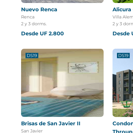
Nuevo Renca
Alicur
Renca
Villa Ale
2 y 3 dorms.
2 y 3 dor
Desde UF 2.800
Desde U
DS19
DS19
Brisas de San Javier II
Condom
San Javier
Throup