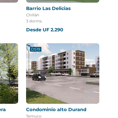
l
Barrio Las Delicias
Chillán
3 dorms.
Desde UF 2.290
DS19
era
Condominio alto Durand
Temuco