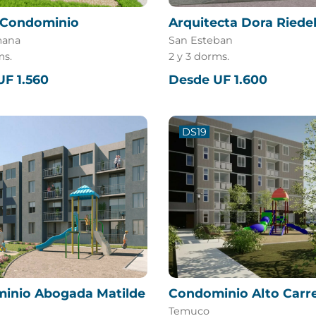
a Condominio
Arquitecta Dora Riede
mana
San Esteban
ms.
2 y 3 dorms.
F 1.560
Desde UF 1.600
DS19
inio Abogada Matilde
Condominio Alto Carr
Temuco