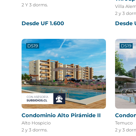
2 Y 3 dorms.
Villa Ale
2 y 3 dor
Desde UF 1.600
Desde 
DS19
DS19
Condominio Alto Pirámide II
Condom
Alto Hospicio
Temuco
2 y 3 dorms.
2 y 3 dor