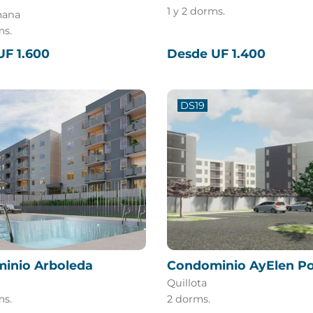
1 y 2 dorms.
mana
ms.
UF 1.600
Desde UF 1.400
DS19
inio Arboleda
Condominio AyElen Po
Quillota
ms.
2 dorms.