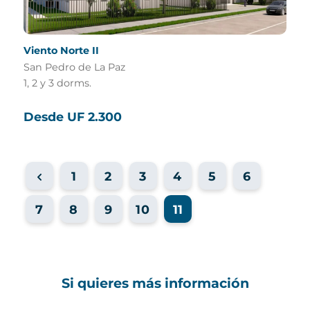
Viento Norte II
San Pedro de La Paz
1, 2 y 3 dorms.
Desde UF 2.300
1
2
3
4
5
6
7
8
9
10
11
Si quieres más información