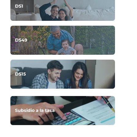
DS1
DS49
DS15
Subsidio a la tasa