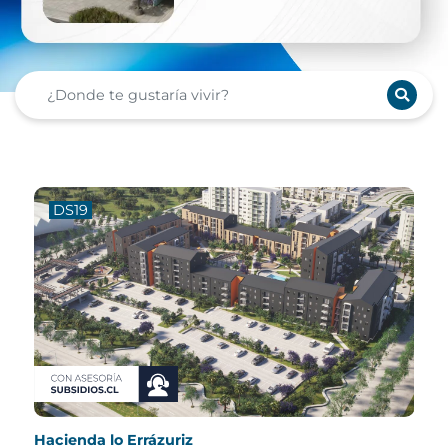
DS19
D
Hacienda lo Errázuriz
Cond