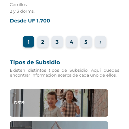
Cerrillos
Ran
2 y 3 dorms.
1 do
Desde UF 1.700
Des
1
2
3
4
5
Tipos de Subsidio
Existen distintos tipos de Subsidio. Aquí puedes
encontrar información acerca de cada uno de ellos.
DS19